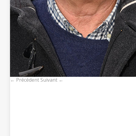
← Précédent
Suivant ←