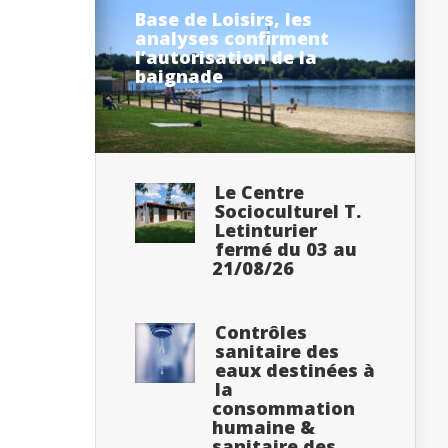
Base de Loisirs, les
analyses confirment
l’autorisation de la
baignade
Le Centre
Socioculturel T.
Letinturier
fermé du 03 au
21/08/26
Contrôles
sanitaire des
eaux destinées à
la
consommation
humaine &
sanitaire des