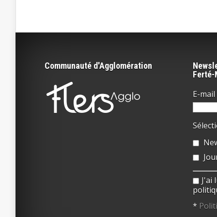
Communauté d'Agglomération
Newsle
Ferté
E-mail 
Sélect
New
Jou
J'ai
politiq
*
Polit