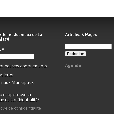
tter et Journaux de La
Articles & Pages
-Macé
Rechercher :
:
*
Agenda
ionnez vos abonnements:
sletter
rnaux Municipaux
 lu et approuve la
ue de confidentialité*
ique de confidentialité