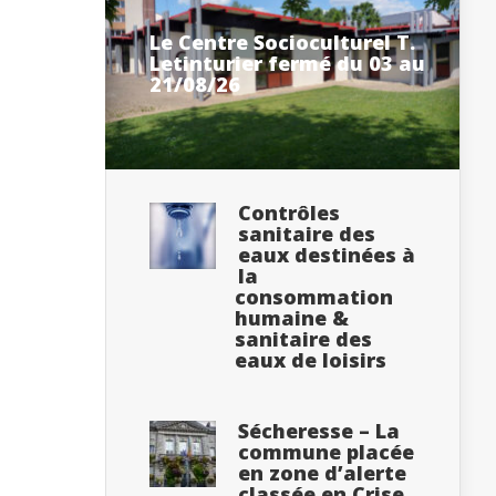
Le Centre Socioculturel T.
Letinturier fermé du 03 au
21/08/26
Contrôles
sanitaire des
eaux destinées à
la
consommation
humaine &
sanitaire des
eaux de loisirs
Sécheresse – La
commune placée
en zone d’alerte
classée en Crise