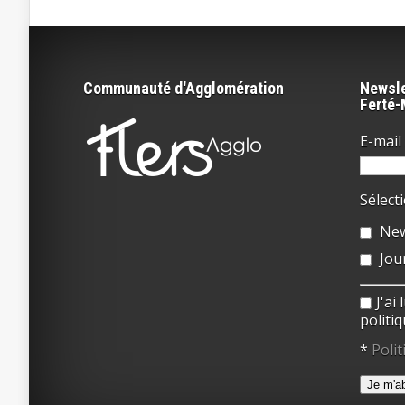
Communauté d'Agglomération
Newsle
Ferté
E-mail 
Sélect
New
Jou
J'ai
politiq
*
Polit