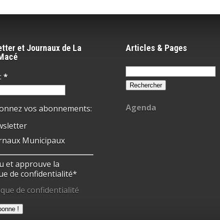
tter et Journaux de La
Articles & Pages
-Macé
Rechercher :
:
*
Agenda
ionnez vos abonnements:
sletter
rnaux Municipaux
 lu et approuve la
ue de confidentialité*
ique de confidentialité