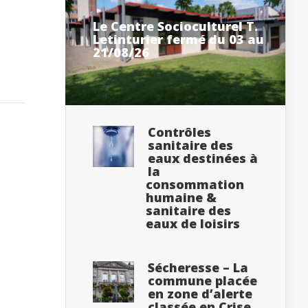
Le Centre Socioculturel T.
Letinturier fermé du 03 au
21/08/26
Contrôles
sanitaire des
eaux destinées à
la
consommation
humaine &
sanitaire des
eaux de loisirs
Sécheresse – La
commune placée
en zone d’alerte
classée en Crise