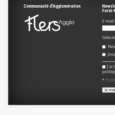
Communauté d'Agglomération
Newsle
Ferté
E-mail 
Sélect
New
Jou
J'ai
politiq
*
Polit