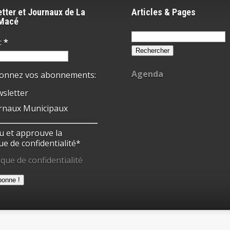
tter et Journaux de La
Articles & Pages
-Macé
Rechercher :
:
*
Agenda
ionnez vos abonnements:
sletter
rnaux Municipaux
 lu et approuve la
ue de confidentialité*
ique de confidentialité