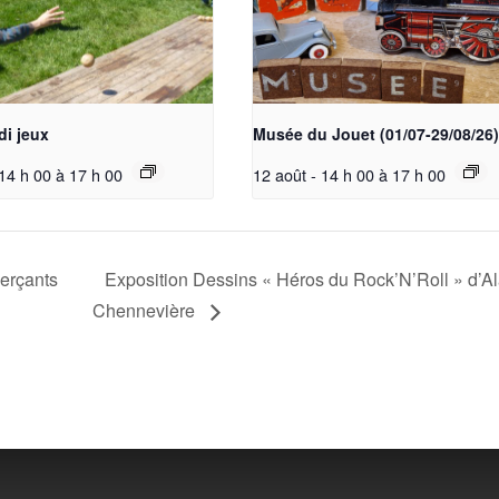
di jeux
Musée du Jouet (01/07-29/08/26)
 14 h 00
à
17 h 00
12 août - 14 h 00
à
17 h 00
erçants
Exposition Dessins « Héros du Rock’N’Roll » d’Al
Chennevière