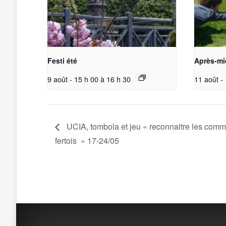
Festi été
Après-mi
9 août - 15 h 00
à
16 h 30
11 août -
UCIA, tombola et jeu « reconnaitre les comm
fertois » 17-24/05