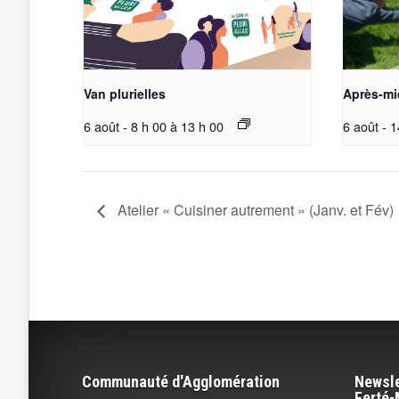
Van plurielles
Après-mi
6 août - 8 h 00
à
13 h 00
6 août - 1
Atelier « Cuisiner autrement » (Janv. et Fév)
Communauté d'Agglomération
Newsle
Ferté