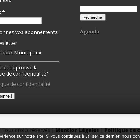
Rechercher :
:
*
Agenda
ionnez vos abonnements:
sletter
rnaux Municipaux
 lu et approuve la
ue de confidentialité*
ique de confidentialité
 | Tous droits réservés |
Mention Légales
|
Politique de 
érience sur notre site. Si vous continuez à utiliser ce dernier, nous co