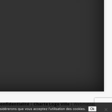
confidentialité
|
Charte Logo Ville
| Webmaster :
DV
nsidérerons que vous acceptez l'utilisation des cookies.
Ok