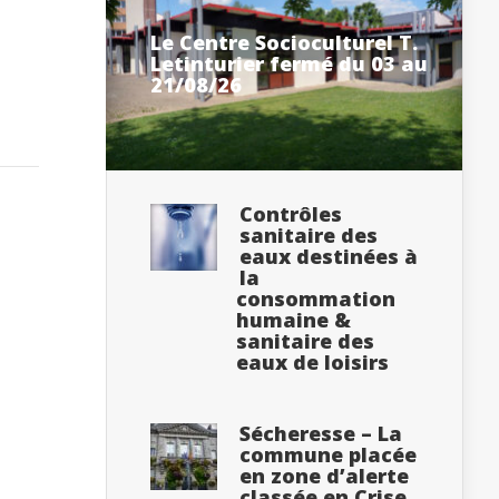
Le Centre Socioculturel T.
Letinturier fermé du 03 au
21/08/26
Contrôles
sanitaire des
eaux destinées à
la
consommation
humaine &
sanitaire des
eaux de loisirs
Sécheresse – La
commune placée
en zone d’alerte
classée en Crise