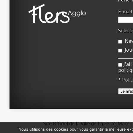
E-mail 
Sélect
New
Jou
J'ai
politiq
*
Polit
Site Officiel de la Ville de La Ferté-Macé
Nous utilisons des cookies pour vous garantir la meilleure exp