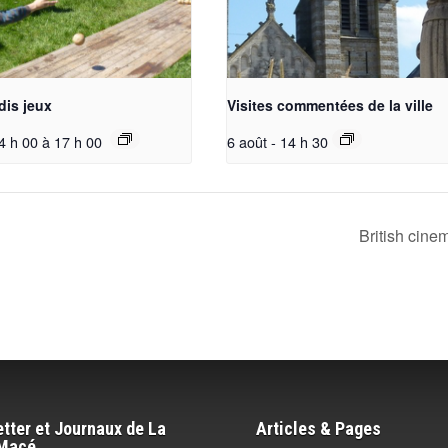
dis jeux
Visites commentées de la ville
4 h 00
à
17 h 00
6 août - 14 h 30
British cin
tter et Journaux de La
Articles & Pages
-Macé