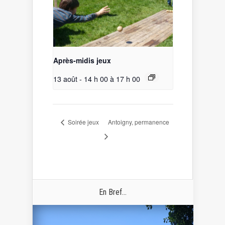
Après-midis jeux
13 août - 14 h 00
à
17 h 00
Soirée jeux
Antoigny, permanence
En Bref...