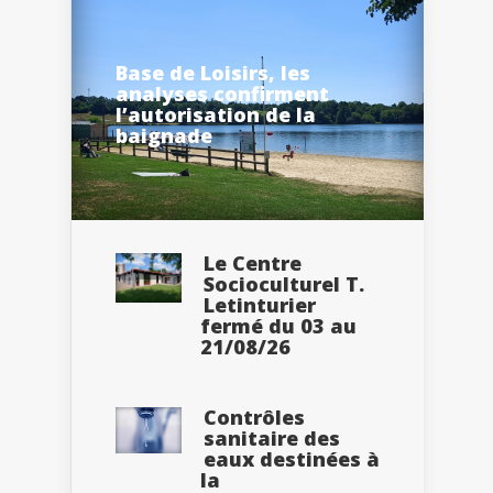
Base de Loisirs, les
analyses confirment
l’autorisation de la
baignade
Le Centre
Socioculturel T.
Letinturier
fermé du 03 au
21/08/26
Contrôles
sanitaire des
eaux destinées à
la