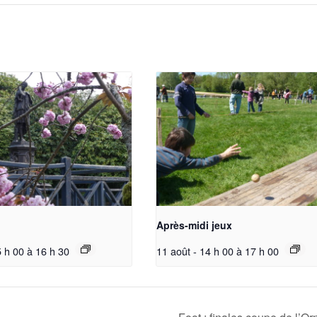
Après-midi jeux
5 h 00
à
16 h 30
11 août - 14 h 00
à
17 h 00