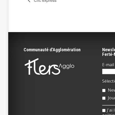
Clic express
Communauté d'Agglomération
Newsle
Ferté
E-mail 
Sélect
New
Jou
J'ai