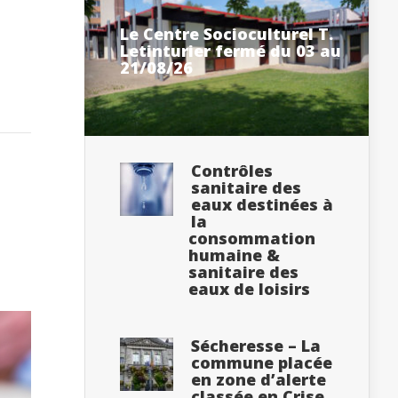
Le Centre Socioculturel T.
Letinturier fermé du 03 au
21/08/26
Contrôles
sanitaire des
eaux destinées à
la
consommation
humaine &
sanitaire des
eaux de loisirs
Sécheresse – La
commune placée
en zone d’alerte
classée en Crise