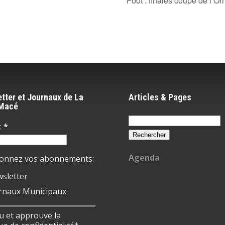
Foot : finales coupe de l’O
tter et Journaux de La
Articles & Pages
-Macé
Rechercher :
:
*
Agenda
ionnez vos abonnements:
sletter
rnaux Municipaux
 lu et approuve la