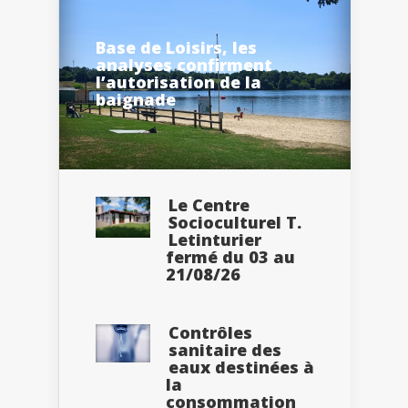
Base de Loisirs, les
analyses confirment
l’autorisation de la
baignade
Le Centre
Socioculturel T.
Letinturier
fermé du 03 au
21/08/26
Contrôles
sanitaire des
eaux destinées à
la
consommation