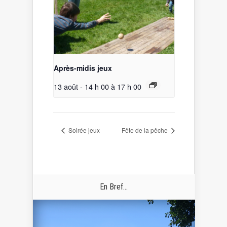
Après-midis jeux
13 août - 14 h 00
à
17 h 00
Soirée jeux
Fête de la pêche
En Bref...