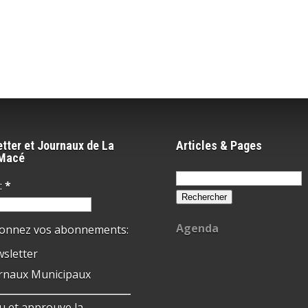
tter et Journaux de La
Articles & Pages
-Macé
Rechercher :
:
*
Agenda
ionnez vos abonnements:
sletter
rnaux Municipaux
 lu et approuve la