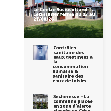
Le Centre Socioculturel T.
Letinturier fermé du 03 au
21/08/26
Contrôles
sanitaire des
eaux destinées à
la
consommation
humaine &
sanitaire des
eaux de loisirs
Sécheresse – La
commune placée
en zone d’alerte
classée en Crise