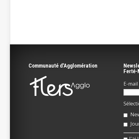
Communauté d'Agglomération
Newsle
Ferté
E-mail 
Sélect
New
Jou
J'ai