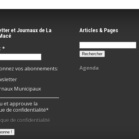
tter et Journaux de La
Articles & Pages
-Macé
Rechercher :
:
*
Agenda
ionnez vos abonnements:
sletter
rnaux Municipaux
 lu et approuve la
ue de confidentialité*
ique de confidentialité