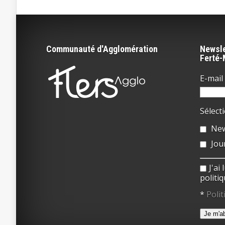
Communauté d'Agglomération
Newsle
Ferté
E-mail 
Sélect
New
Jou
J'ai
politiq
*
Polit