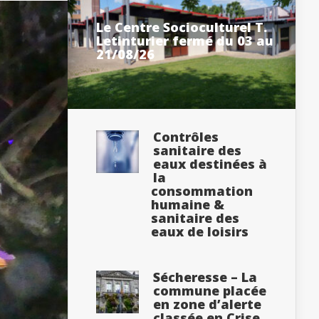
Le Centre Socioculturel T.
Letinturier fermé du 03 au
21/08/26
Contrôles
sanitaire des
eaux destinées à
la
consommation
humaine &
sanitaire des
eaux de loisirs
Sécheresse – La
commune placée
en zone d’alerte
classée en Crise