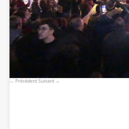
← Précédent
Suivant ←