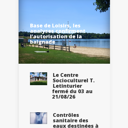
Base de Loisirs, les
analyses confirment
l’autorisation de la
baignade
Le Centre
Socioculturel T.
Letinturier
fermé du 03 au
21/08/26
Contrôles
sanitaire des
eaux destinées à