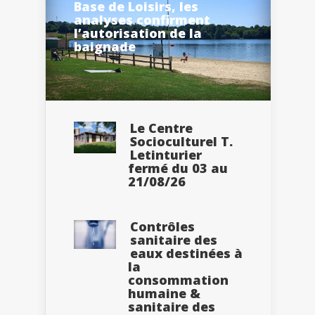
Base de Loisirs, les
analyses confirment
l’autorisation de la
baignade
Le Centre
Socioculturel T.
Letinturier
fermé du 03 au
21/08/26
Contrôles
sanitaire des
eaux destinées à
la
consommation
humaine &
sanitaire des