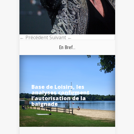
← Précédent
Suivant ←
En Bref...
Base de Loisirs, les
analyses confirment
l’autorisation de la
baignade