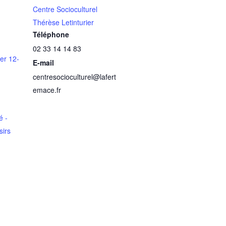
Centre Socioculturel
Thérèse Letinturier
Téléphone
02 33 14 14 83
er 12-
E-mail
centresocioculturel@lafert
emace.fr
é -
sirs