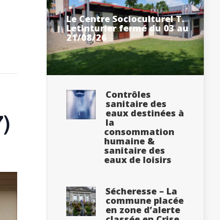
Le Centre Socioculturel T.
Letinturier fermé du 03 au
21/08/26
Contrôles
sanitaire des
eaux destinées à
7)
la
consommation
humaine &
sanitaire des
eaux de loisirs
Sécheresse – La
commune placée
en zone d’alerte
classée en Crise