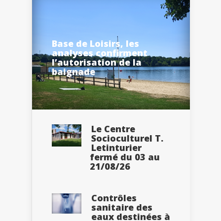
Base de Loisirs, les
analyses confirment
l’autorisation de la
baignade
Le Centre
Socioculturel T.
Letinturier
fermé du 03 au
21/08/26
Contrôles
sanitaire des
eaux destinées à