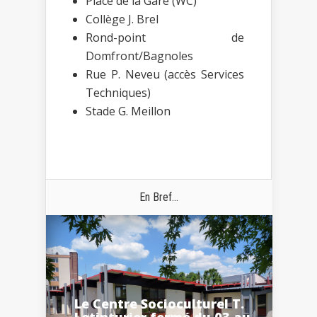
Place de la Gare (WC)
Collège J. Brel
Rond-point de
Domfront/Bagnoles
Rue P. Neveu (accès Services
Techniques)
Stade G. Meillon
En Bref...
Le Centre Socioculturel T.
Letinturier fermé du 03 au