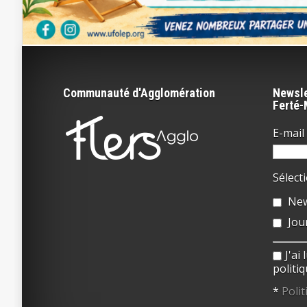
Communauté d'Agglomération
Newsle
Ferté
E-mail 
Sélect
New
Jou
J'ai
politiq
*
Polit