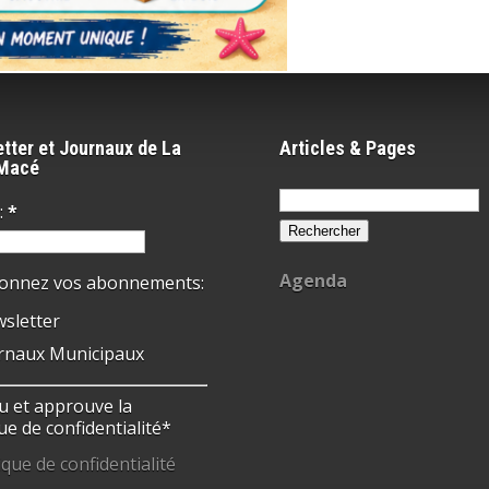
tter et Journaux de La
Articles & Pages
-Macé
Rechercher :
:
*
Agenda
ionnez vos abonnements:
sletter
rnaux Municipaux
 lu et approuve la
ue de confidentialité*
ique de confidentialité