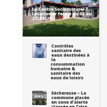
Le Centre Socioculturel T.
Letinturier fermé du 03 au
21/08/26
Contrôles
sanitaire des
eaux destinées à
la
consommation
humaine &
sanitaire des
eaux de loisirs
Sécheresse – La
commune placée
en zone d’alerte
classée en Crise