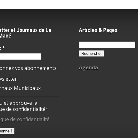
tter et Journaux de La
Articles & Pages
-Macé
Rechercher :
:
*
Agenda
ionnez vos abonnements:
sletter
rnaux Municipaux
 lu et approuve la
ue de confidentialité*
ique de confidentialité