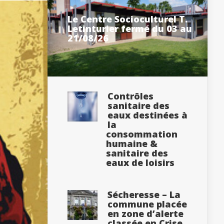
Le Centre Socioculturel T.
Letinturier fermé du 03 au
21/08/26
Contrôles
sanitaire des
eaux destinées à
la
consommation
humaine &
sanitaire des
eaux de loisirs
Sécheresse – La
commune placée
en zone d’alerte
classée en Crise