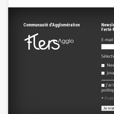
Communauté d'Agglomération
Newsle
Ferté
E-mail 
Sélect
New
Jou
J'ai
politiq
*
Polit