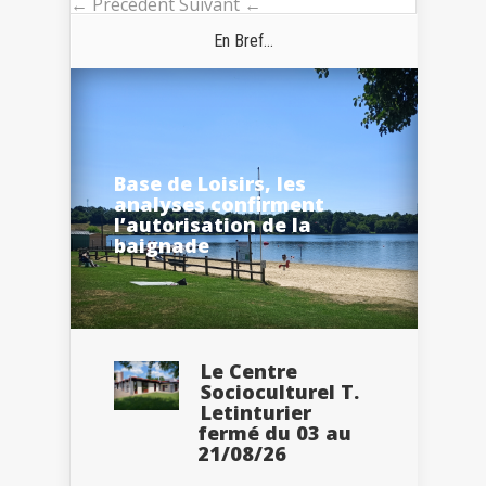
← Précédent
Suivant ←
En Bref...
Base de Loisirs, les
analyses confirment
l’autorisation de la
baignade
Le Centre
Socioculturel T.
Letinturier
fermé du 03 au
21/08/26