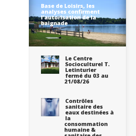
Base de Loisirs, les
analyses confirment
l’autorisation de la
baignade
Le Centre
Socioculturel T.
Letinturier
fermé du 03 au
21/08/26
Contrôles
sanitaire des
eaux destinées à
la
consommation
humaine &
sanitaire des