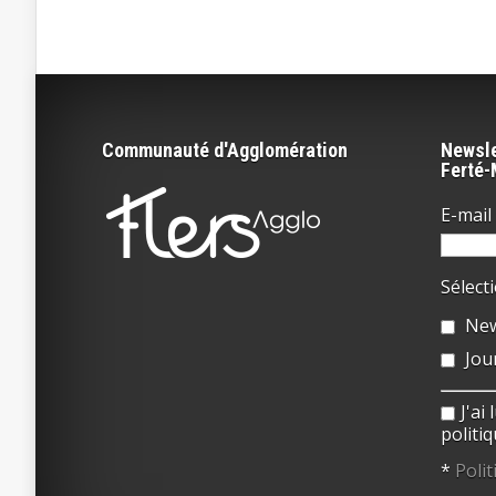
Communauté d'Agglomération
Newsle
Ferté
E-mail 
Sélect
New
Jou
J'ai
politiq
*
Polit