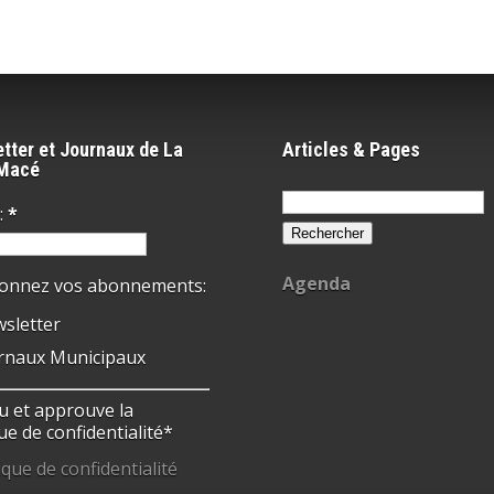
tter et Journaux de La
Articles & Pages
-Macé
Rechercher :
:
*
Agenda
ionnez vos abonnements:
sletter
rnaux Municipaux
 lu et approuve la
ue de confidentialité*
ique de confidentialité