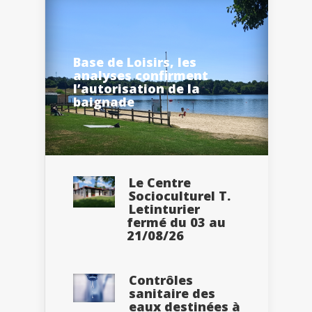
Base de Loisirs, les
analyses confirment
l’autorisation de la
baignade
Le Centre
Socioculturel T.
Letinturier
fermé du 03 au
21/08/26
Contrôles
sanitaire des
eaux destinées à