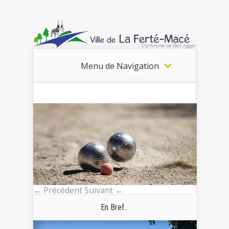
Menu de Navigation
← Précédent
Suivant ←
En Bref...