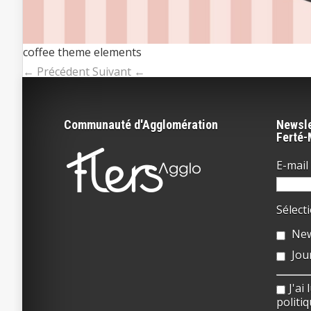
coffee theme elements
← Précédent
Suivant ←
Communauté d'Agglomération
Newsle
Ferté
E-mail 
Sélect
New
Jou
J'ai
politiq