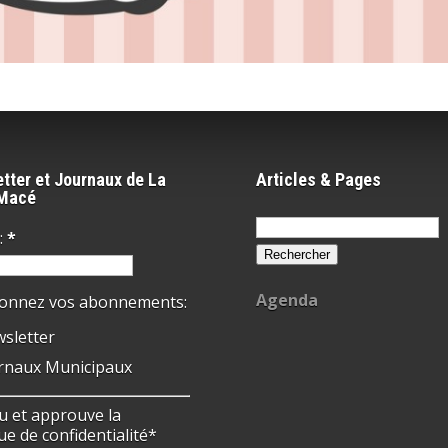
tter et Journaux de La
Articles & Pages
-Macé
Rechercher :
:
*
Agenda
ionnez vos abonnements:
sletter
rnaux Municipaux
 lu et approuve la
ue de confidentialité*