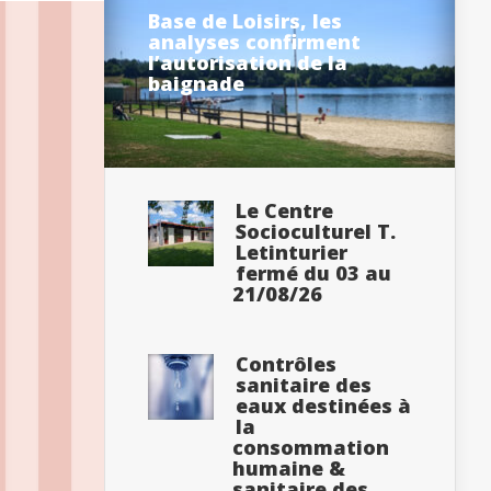
Base de Loisirs, les
analyses confirment
l’autorisation de la
baignade
Le Centre
Socioculturel T.
Letinturier
fermé du 03 au
21/08/26
Contrôles
sanitaire des
eaux destinées à
la
consommation
humaine &
sanitaire des