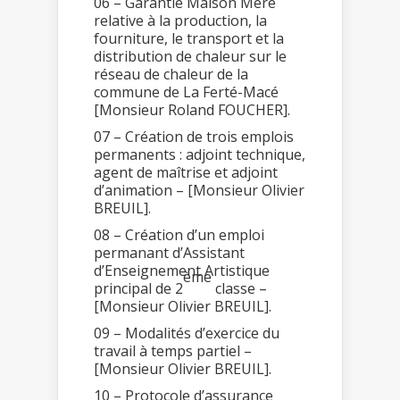
06 – Garantie Maison Mère
relative à la production, la
fourniture, le transport et la
distribution de chaleur sur le
réseau de chaleur de la
commune de La Ferté-Macé
[Monsieur Roland FOUCHER].
07 – Création de trois emplois
permanents : adjoint technique,
agent de maîtrise et adjoint
d’animation – [Monsieur Olivier
BREUIL].
08 – Création d’un emploi
permanant d’Assistant
d’Enseignement Artistique
ème
principal de 2
classe –
[Monsieur Olivier BREUIL].
09 – Modalités d’exercice du
travail à temps partiel –
[Monsieur Olivier BREUIL].
10 – Protocole d’assurance