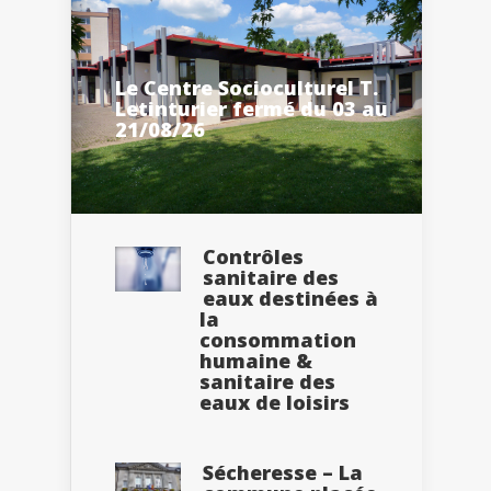
Le Centre Socioculturel T.
Letinturier fermé du 03 au
21/08/26
Contrôles
sanitaire des
eaux destinées à
la
consommation
humaine &
sanitaire des
eaux de loisirs
Sécheresse – La