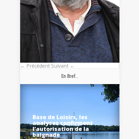
← Précédent
Suivant ←
En Bref...
Base de Loisirs, les
analyses confirment
l’autorisation de la
baignade