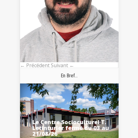
← Précédent
Suivant ←
En Bref...
Le Centre Socioculturel T.
Letinturier fermé du 03 au
21/08/26