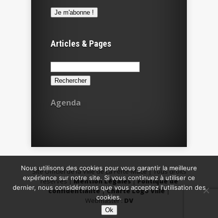
Articles & Pages
Rechercher :
Agenda
Nous utilisons des cookies pour vous garantir la meilleure
Site Officiel de la Ville de La Ferté-Macé | Tous droits
expérience sur notre site. Si vous continuez à utiliser ce
réservés |
Mention Légales
|
Politique de
dernier, nous considérerons que vous acceptez l'utilisation des
confidentialité
|
Charte Logo Ville
|
cookies.
Webmaster :
DV
Ok