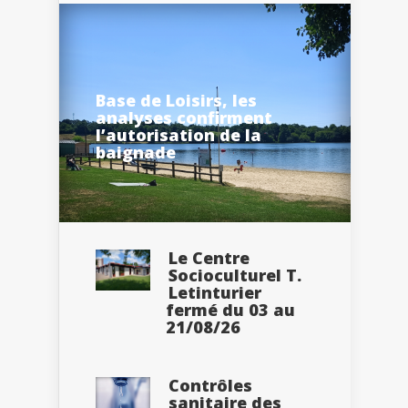
Base de Loisirs, les
analyses confirment
l’autorisation de la
baignade
Le Centre
Socioculturel T.
Letinturier
fermé du 03 au
21/08/26
Contrôles
sanitaire des