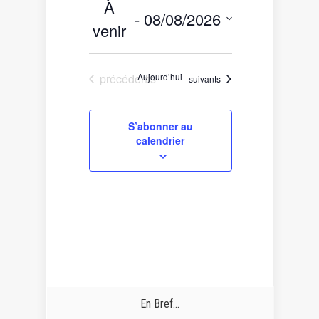
À
 - 
08/08/2026
venir
Sélectionnez
une
date.
Évènements
précédents
Aujourd’hui
Évènements
suivants
S’abonner au
calendrier
En Bref...