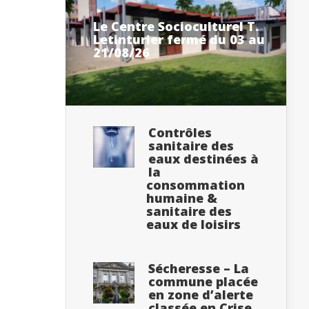
Le Centre Socioculturel T.
Letinturier fermé du 03 au
21/08/26
Contrôles
sanitaire des
eaux destinées à
la
consommation
humaine &
sanitaire des
eaux de loisirs
Sécheresse – La
commune placée
en zone d’alerte
classée en Crise