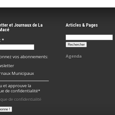
tter et Journaux de La
Articles & Pages
-Macé
Rechercher :
:
*
Agenda
ionnez vos abonnements:
sletter
rnaux Municipaux
 lu et approuve la
ue de confidentialité*
ique de confidentialité