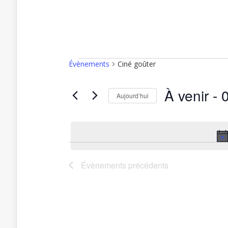
Évènements
Ciné goûter
Évènements
À venir
 - 
Aujourd’hui
Sélectionnez
une
date.
Évènements
précédents