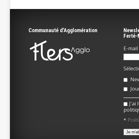
Communauté d'Agglomération
Newsle
Ferté
E-mail 
Sélect
New
Jou
J'ai
politiq
*
Polit