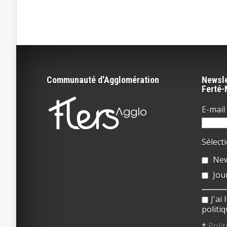
Communauté d'Agglomération
Newsle
Ferté
E-mail 
Sélect
New
Jou
J'ai
politiq
*
Polit