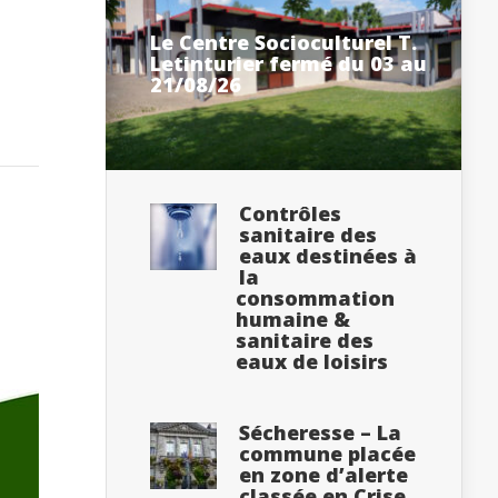
Le Centre Socioculturel T.
Letinturier fermé du 03 au
21/08/26
Contrôles
sanitaire des
eaux destinées à
la
consommation
humaine &
sanitaire des
eaux de loisirs
Sécheresse – La
commune placée
en zone d’alerte
classée en Crise