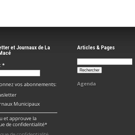
tter et Journaux de La
Articles & Pages
-Macé
Rechercher :
:
*
Agenda
ionnez vos abonnements:
sletter
rnaux Municipaux
 lu et approuve la
ue de confidentialité*
ique de confidentialité