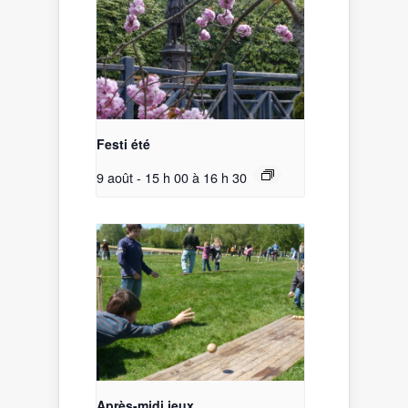
Festi été
9 août - 15 h 00
à
16 h 30
Après-midi jeux