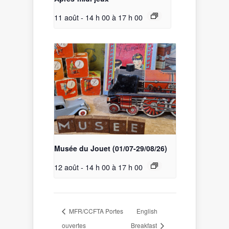
11 août - 14 h 00
à
17 h 00
Musée du Jouet (01/07-29/08/26)
12 août - 14 h 00
à
17 h 00
MFR/CCFTA Portes
English
ouvertes
Breakfast