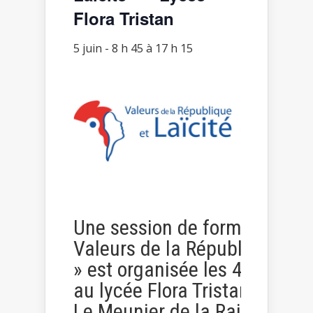
Flora Tristan
5 juin - 8 h 45
à
17 h 15
Une session de formation «
Valeurs de la République et L
» est organisée les 4 et 5 ju
au lycée Flora Tristan, 7/9 a
Le Meunier de la Raillère à L