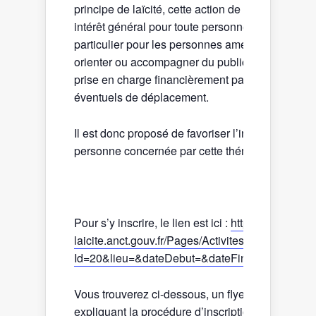
principe de laïcité, cette action de formation pré
intérêt général pour toute personne intéressée et
particulier pour les personnes amenées à accueill
orienter ou accompagner du public. Elle est par a
prise en charge financièrement par l’État, hors fr
éventuels de déplacement.
Il est donc proposé de favoriser l’inscription de t
personne concernée par cette thématique à cette
Pour s’y inscrire, le lien est ici :
https://formation-
laicite.anct.gouv.fr/Pages/Activites/ActiviteVisua
Id=20&lieu=&dateDebut=&dateFin=&codeReg
Vous trouverez ci-dessous, un flyer ainsi qu’un tu
expliquant la procédure d’inscription