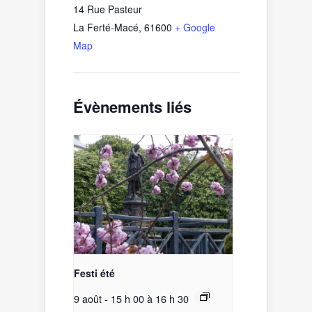
14 Rue Pasteur
La Ferté-Macé
,
61600
+ Google
Map
Évènements liés
Festi été
9 août - 15 h 00
à
16 h 30