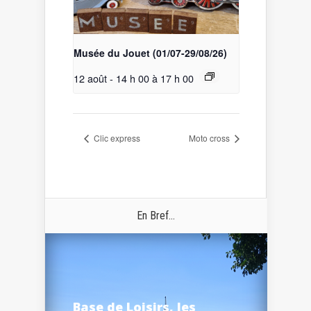
Musée du Jouet (01/07-29/08/26)
12 août - 14 h 00
à
17 h 00
Clic express
Moto cross
En Bref...
Base de Loisirs, les