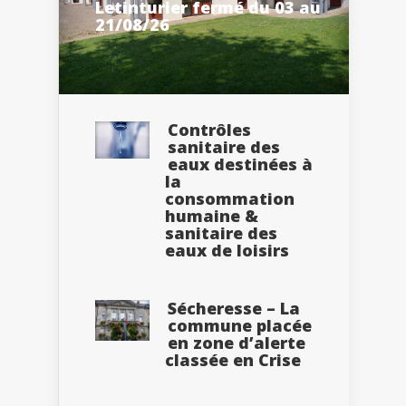
Letinturier fermé du 03 au
21/08/26
Contrôles
sanitaire des
eaux destinées à
la
consommation
humaine &
sanitaire des
eaux de loisirs
Sécheresse – La
commune placée
en zone d’alerte
classée en Crise