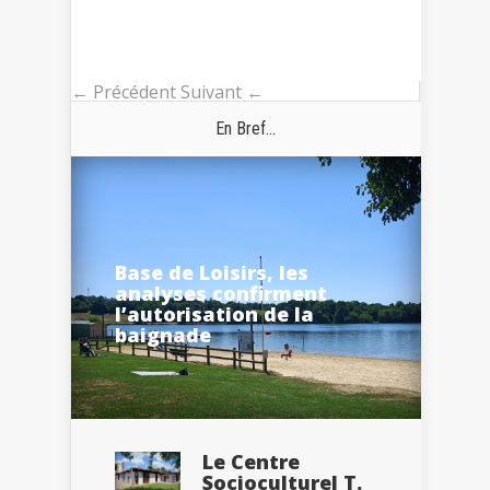
← Précédent
Suivant ←
En Bref...
Base de Loisirs, les
analyses confirment
l’autorisation de la
baignade
Le Centre
Socioculturel T.