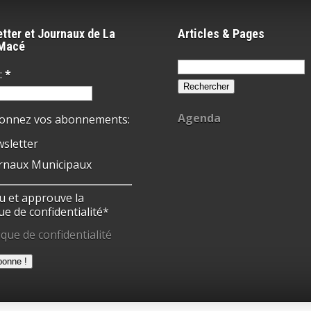
tter et Journaux de La
Articles & Pages
-Macé
Rechercher :
:
*
Agenda
ionnez vos abonnements:
sletter
rnaux Municipaux
 lu et approuve la
ue de confidentialité*
ique de confidentialité