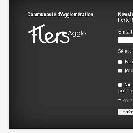
Communauté d'Agglomération
Newsle
Ferté
E-mail 
Sélect
New
Jou
J'ai
politiq
*
Polit