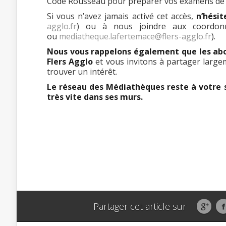
Code Rousseau pour préparer vos examens de 
Si vous n’avez jamais activé cet accès,
n’hésit
agglo.fr
) ou à nous joindre aux coordon
ou
mediatheque.lafertemace@flers-agglo.fr
).
Nous vous rappelons également que les abo
Flers Agglo
et vous invitons à partager large
trouver un intérêt.
Le réseau des Médiathèques reste à votre 
très vite dans ses murs.
Partager cet article sur