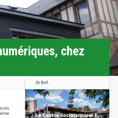
numériques, chez
En Bref...
accès
 même
Le Centre Socioculturel T.