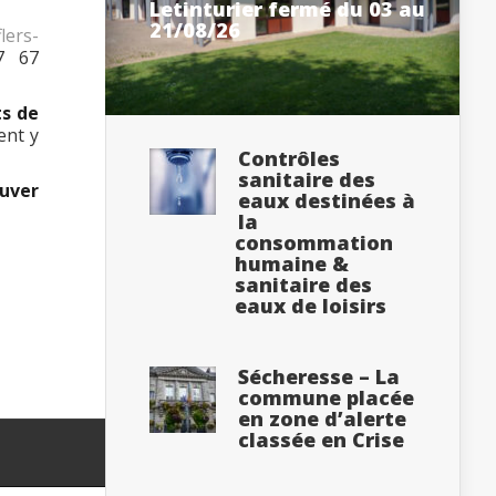
Letinturier fermé du 03 au
21/08/26
lers-
7 67
ts de
ent y
Contrôles
sanitaire des
ouver
eaux destinées à
la
consommation
humaine &
sanitaire des
eaux de loisirs
Sécheresse – La
commune placée
en zone d’alerte
classée en Crise