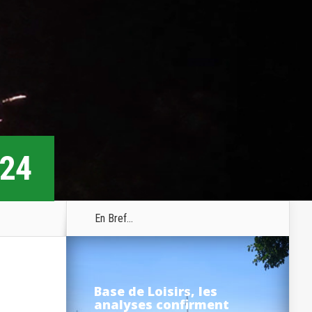
024
En Bref...
Base de Loisirs, les
analyses confirment