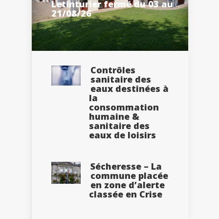
Letinturier fermé du 03 au
21/08/26
Contrôles
sanitaire des
eaux destinées à
la
consommation
humaine &
sanitaire des
eaux de loisirs
Sécheresse – La
commune placée
en zone d’alerte
classée en Crise