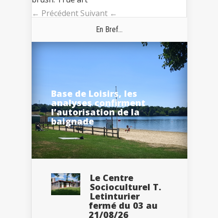
← Précédent
Suivant ←
En Bref...
Base de Loisirs, les
analyses confirment
l’autorisation de la
baignade
Le Centre
Socioculturel T.
Letinturier
fermé du 03 au
21/08/26