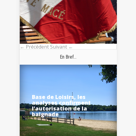
← Précédent
Suivant ←
En Bref...
Base de Loisirs, les
analyses confirment
l’autorisation de la
baignade