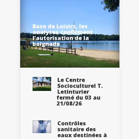
Base de Loisirs, les
analyses confirment
l’autorisation de la
baignade
Le Centre
Socioculturel T.
Letinturier
fermé du 03 au
21/08/26
Contrôles
sanitaire des
eaux destinées à