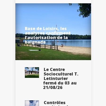
Base de Loisirs, les
analyses confirment
l’autorisation de la
baignade
Le Centre
Socioculturel T.
Letinturier
fermé du 03 au
21/08/26
Contrôles