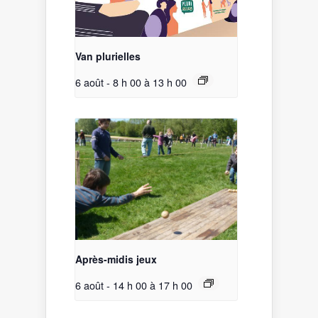
Van plurielles
6 août - 8 h 00
à
13 h 00
Après-midis jeux
6 août - 14 h 00
à
17 h 00