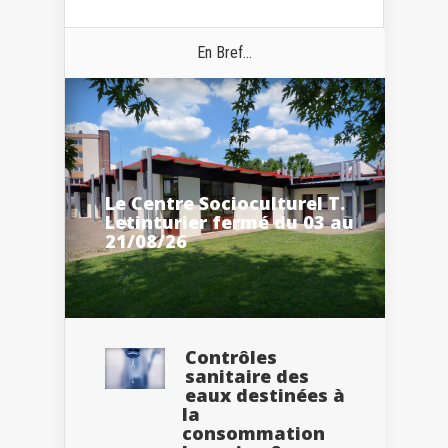
En Bref...
Le Centre Socioculturel T.
Letinturier fermé du 03 au
21/08/26
Contrôles
sanitaire des
eaux destinées à
la
consommation