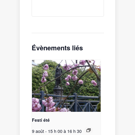
Évènements liés
Festi été
9 août - 15 h 00
à
16 h 30