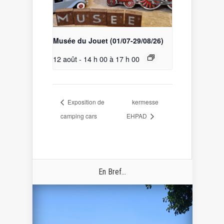
Musée du Jouet (01/07-29/08/26)
12 août - 14 h 00
à
17 h 00
Exposition de
kermesse
camping cars
EHPAD
En Bref...