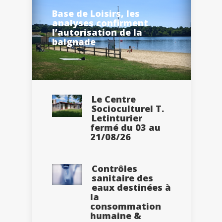
Base de Loisirs, les
analyses confirment
l’autorisation de la
baignade
Le Centre
Socioculturel T.
Letinturier
fermé du 03 au
21/08/26
Contrôles
sanitaire des
eaux destinées à
la
consommation
humaine &