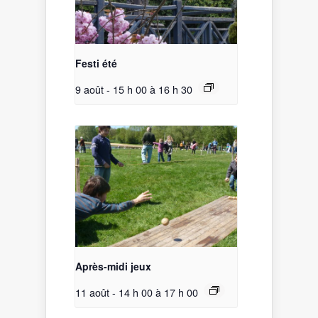
Festi été
9 août - 15 h 00
à
16 h 30
Après-midi jeux
11 août - 14 h 00
à
17 h 00