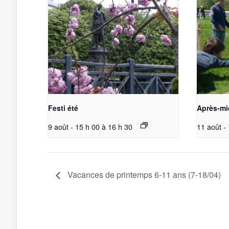
Festi été
Après-mi
9 août - 15 h 00
à
16 h 30
11 août -
Vacances de printemps 6-11 ans (7-18/04)