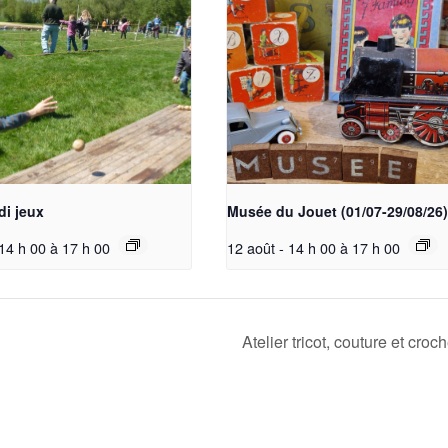
di jeux
Musée du Jouet (01/07-29/08/26)
 14 h 00
à
17 h 00
12 août - 14 h 00
à
17 h 00
Atelier tricot, couture et croc