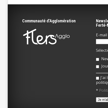
Communauté d'Agglomération
Newsle
Ferté
E-mail 
Sélect
New
Jou
J'ai
politiq
*
Polit