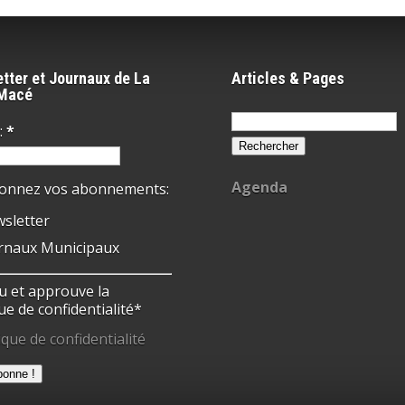
tter et Journaux de La
Articles & Pages
-Macé
Rechercher :
:
*
Agenda
ionnez vos abonnements:
sletter
rnaux Municipaux
 lu et approuve la
ue de confidentialité*
ique de confidentialité