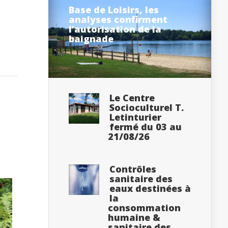
Base de Loisirs, les
analyses confirment
l’autorisation de la
baignade
Le Centre
Socioculturel T.
Letinturier
fermé du 03 au
21/08/26
Contrôles
sanitaire des
eaux destinées à
la
consommation
humaine &
sanitaire des