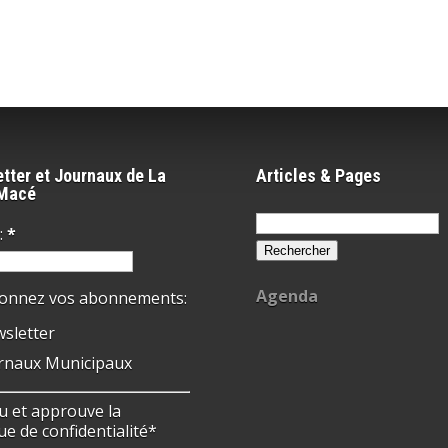
tter et Journaux de La
Articles & Pages
-Macé
Rechercher :
:
*
Agenda
ionnez vos abonnements:
sletter
rnaux Municipaux
 lu et approuve la
ue de confidentialité*