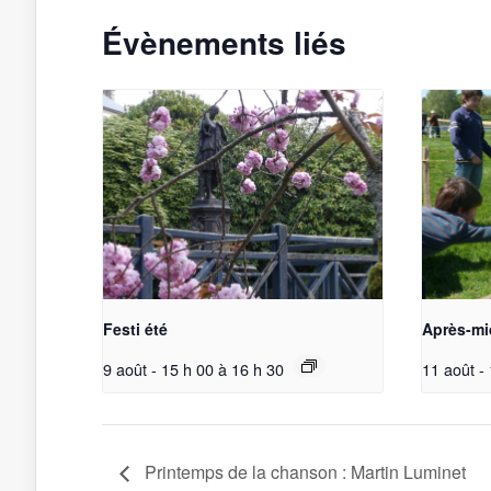
Évènements liés
Festi été
Après-mi
9 août - 15 h 00
à
16 h 30
11 août -
Printemps de la chanson : Martin Luminet