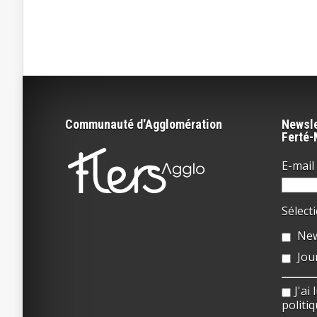
Communauté d'Agglomération
Newsle
Ferté
E-mail 
Sélect
New
Jou
J'ai
politiq