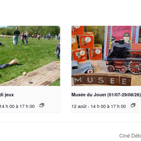
di jeux
Musée du Jouet (01/07-29/08/26)
 14 h 00
à
17 h 00
12 août - 14 h 00
à
17 h 00
Ciné Déb