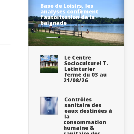
Base de Loisirs, les
analyses confirment
l’autorisation de la
baignade
Le Centre
Socioculturel T.
Letinturier
fermé du 03 au
21/08/26
Contrôles
sanitaire des
eaux destinées à
la
consommation
humaine &
sanitaire des