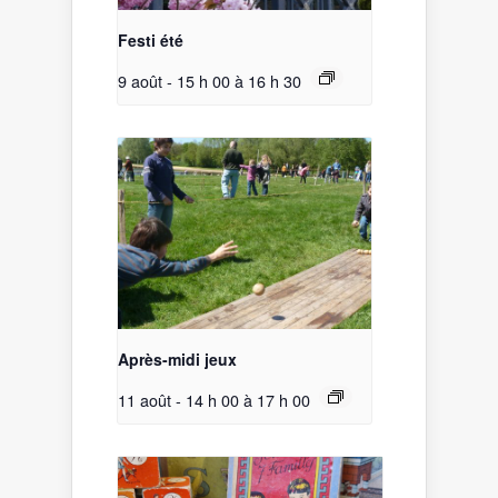
Festi été
9 août - 15 h 00
à
16 h 30
Après-midi jeux
11 août - 14 h 00
à
17 h 00