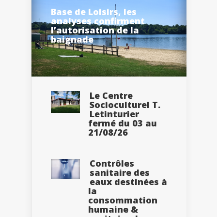
Base de Loisirs, les
analyses confirment
l’autorisation de la
baignade
Le Centre
Socioculturel T.
Letinturier
fermé du 03 au
21/08/26
Contrôles
sanitaire des
eaux destinées à
la
consommation
humaine &