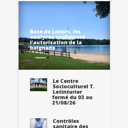
Base de Loisirs, les
analyses confirment
l’autorisation de la
baignade
Le Centre
Socioculturel T.
Letinturier
fermé du 03 au
21/08/26
Contrôles
sanitaire des