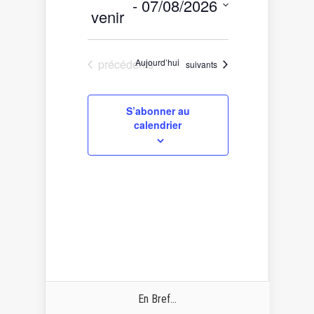
 - 
07/08/2026
venir
Sélectionnez
une
date.
Évènements
précédents
Aujourd’hui
Évènements
suivants
S’abonner au
calendrier
En Bref...