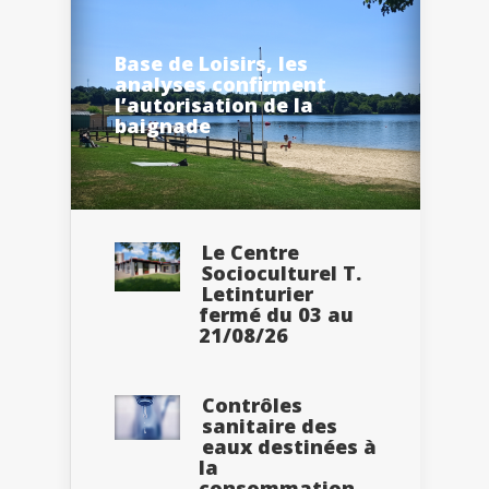
Base de Loisirs, les
analyses confirment
l’autorisation de la
baignade
Le Centre
Socioculturel T.
Letinturier
fermé du 03 au
21/08/26
Contrôles
sanitaire des
eaux destinées à
la
consommation