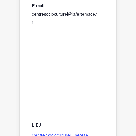
E-mail
centresocioculturel@lafertemace.f
r
LIEU
Centre Socioculturel Thérèse