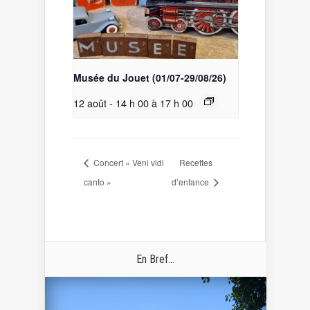
Musée du Jouet (01/07-29/08/26)
12 août - 14 h 00
à
17 h 00
Concert « Veni vidi
Recettes
canto »
d’enfance
En Bref...