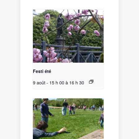
Festi été
9 août - 15 h 00
à
16 h 30